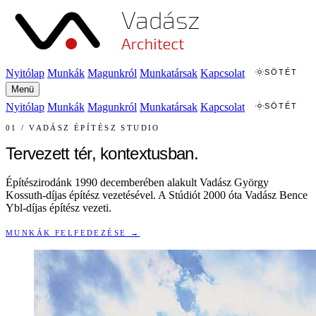
Nyitólap
Munkák
Magunkról
Munkatársak
Kapcsolat
SÖTÉT
Menü
Nyitólap
Munkák
Magunkról
Munkatársak
Kapcsolat
SÖTÉT
01 / VADÁSZ ÉPÍTÉSZ STUDIO
Tervezett tér,
kontextusban
.
Építészirodánk 1990 decemberében alakult Vadász György
Kossuth-díjas építész vezetésével. A Stúdiót 2000 óta Vadász Bence
Ybl-díjas építész vezeti.
MUNKÁK FELFEDEZÉSE →