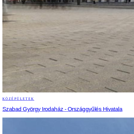
KÖZÉPÜLETEK
Szabad György Irodaház - Országgyűlés Hivatala