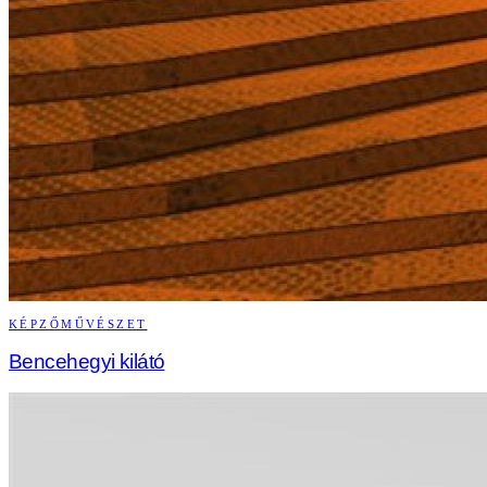
KÉPZŐMŰVÉSZET
Bencehegyi kilátó