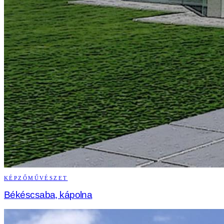
KÉPZŐMŰVÉSZET
Békéscsaba, kápolna