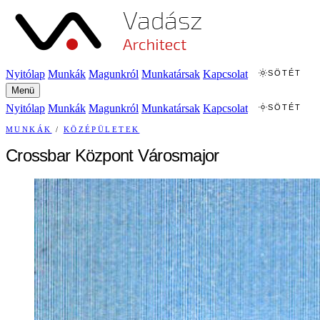
Nyitólap
Munkák
Magunkról
Munkatársak
Kapcsolat
SÖTÉT
Menü
Nyitólap
Munkák
Magunkról
Munkatársak
Kapcsolat
SÖTÉT
MUNKÁK
/
KÖZÉPÜLETEK
Crossbar Központ Városmajor