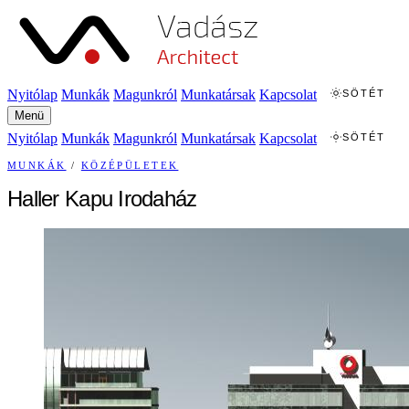
Nyitólap
Munkák
Magunkról
Munkatársak
Kapcsolat
SÖTÉT
Menü
Nyitólap
Munkák
Magunkról
Munkatársak
Kapcsolat
SÖTÉT
MUNKÁK
/
KÖZÉPÜLETEK
Haller Kapu Irodaház