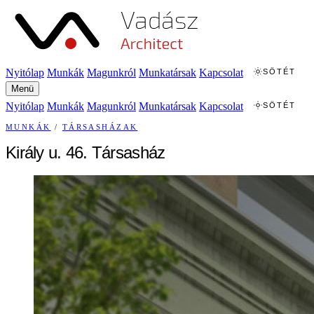
Nyitólap
Munkák
Magunkról
Munkatársak
Kapcsolat
SÖTÉT
Menü
Nyitólap
Munkák
Magunkról
Munkatársak
Kapcsolat
SÖTÉT
MUNKÁK
/
TÁRSASHÁZAK
Király u. 46. Társasház