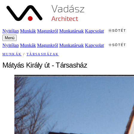
Nyitólap
Munkák
Magunkról
Munkatársak
Kapcsolat
SÖTÉT
Menü
Nyitólap
Munkák
Magunkról
Munkatársak
Kapcsolat
SÖTÉT
MUNKÁK
/
TÁRSASHÁZAK
Mátyás Király út - Társasház