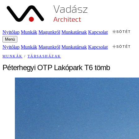
Nyitólap
Munkák
Magunkról
Munkatársak
Kapcsolat
SÖTÉT
Menü
Nyitólap
Munkák
Magunkról
Munkatársak
Kapcsolat
SÖTÉT
MUNKÁK
/
TÁRSASHÁZAK
Péterhegyi OTP Lakópark T6 tömb