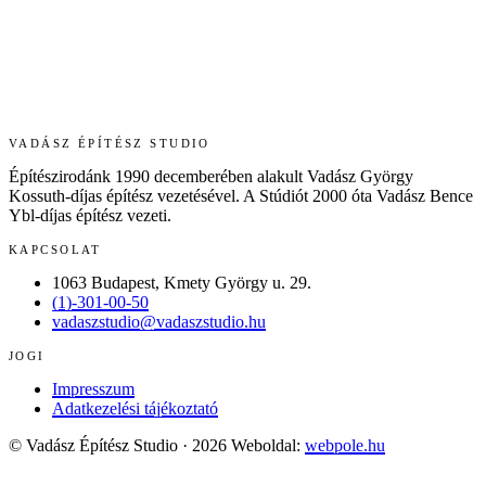
VADÁSZ ÉPÍTÉSZ STUDIO
Építészirodánk 1990 decemberében alakult Vadász György
Kossuth-díjas építész vezetésével. A Stúdiót 2000 óta Vadász Bence
Ybl-díjas építész vezeti.
KAPCSOLAT
1063 Budapest, Kmety György u. 29.
(1)-301-00-50
vadaszstudio@vadaszstudio.hu
JOGI
Impresszum
Adatkezelési tájékoztató
© Vadász Építész Studio · 2026
Weboldal:
webpole.hu